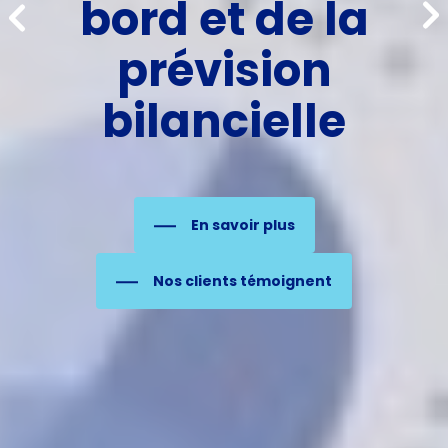
la
et repris
d’entrepri
e
En savoir plus
Nos clients témoignent