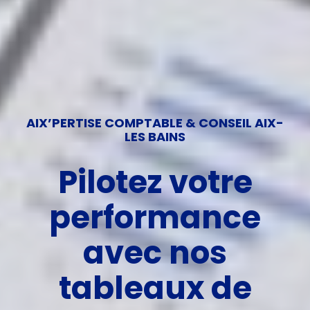
EIL AIX-
re
AIX’PERTISE COMPTABLE & CONS
LES BAINS
ce
Découvrez 
services
de
pour la créa