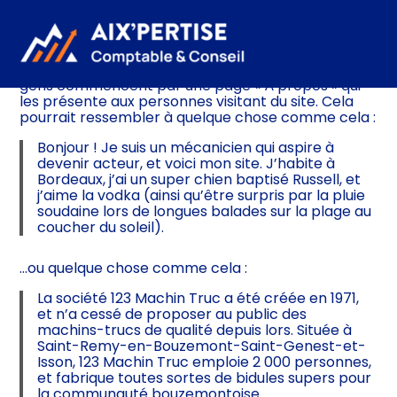
Ceci est une page d’exemple. C’est différent d’un
article de blog parce qu’elle restera au même
ADN et valeurs
Création & reprise d’entreprise
Gestion
Toute l’actualité
Aller
endroit et apparaîtra dans la navigation de votre
au
site (dans la plupart des thèmes). La plupart des
contenu
gens commencent par une page « À propos » qui
Nos expertises
Pilotage d’entreprise
Compta
Nos dossiers du mois
les présente aux personnes visitant du site. Cela
pourrait ressembler à quelque chose comme cela :
Secteurs d’activités
Financement & trésorerie
Social & RH
Nos guides pratiques
Bonjour ! Je suis un mécanicien qui aspire à
devenir acteur, et voici mon site. J’habite à
Bordeaux, j’ai un super chien baptisé Russell, et
Compta
Documents
Nos agendas
j’aime la vodka (ainsi qu’être surpris par la pluie
soudaine lors de longues balades sur la plage au
coucher du soleil).
Fiscalité
Nos indices et taux
…ou quelque chose comme cela :
Social
Nos simulateurs
La société 123 Machin Truc a été créée en 1971,
et n’a cessé de proposer au public des
Juridique
Newsletter
machins-trucs de qualité depuis lors. Située à
Saint-Remy-en-Bouzemont-Saint-Genest-et-
Isson, 123 Machin Truc emploie 2 000 personnes,
et fabrique toutes sortes de bidules supers pour
la communauté bouzemontoise.