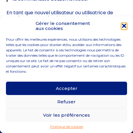
En tant que nouvel utilisateur ou utilisatrice de
WordPress, vous devriez vous rendre sur
votre
tableau de bord
pour supprimer cette page et
Gérer le consentement
créer de nouvelles pages pour votre contenu.
aux cookies
Amusez-vous bien !
Pour offrir les meilleures expériences, nous utilisons des technologies
telles que les cookies pour stocker et/ou accéder aux informations des
appareils. Le fait de consentir à ces technologies nous permettra de
traiter des données telles que le comportement de navigation ou les ID
uniques sur ce site. Le fait de ne pas consentir ou de retirer son
consentement peut avoir un effet négatif sur certaines caractéristiques
et fonctions.
Accepter
Footer
Le cabinet
Actualités
Notre blog
Contact
Principale
Refuser
Voir les préférences
Footer
PLAN DU SITE
MENTIONS LÉGALES
Politique de cookies
Conception et réalisation
Classe 7