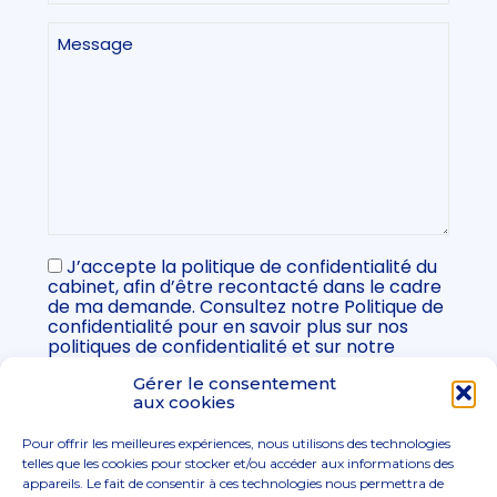
c
o
N
a
e
n
é
M
s
i
c
e
e
s
l
e
a
(
s
s
(
ir
N
s
s
N
e
é
a
a
é
)
c
ir
c
g
e
e
e
s
e
)
s
s
s
a
a
ir
ir
e
e
)
)
(
J’accepte la politique de confidentialité du
N
cabinet, afin d’être recontacté dans le cadre
é
de ma demande. Consultez notre Politique de
c
confidentialité pour en savoir plus sur nos
e
s
politiques de confidentialité et sur notre
s
engagement vis-à-vis de la protection et de
a
Gérer le consentement
la vie privée.
i
aux cookies
r
e
)
Pour offrir les meilleures expériences, nous utilisons des technologies
telles que les cookies pour stocker et/ou accéder aux informations des
appareils. Le fait de consentir à ces technologies nous permettra de