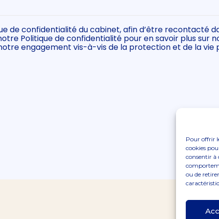
que de confidentialité du cabinet, afin d’être recontacté 
re Politique de confidentialité pour en savoir plus sur no
 notre engagement vis-à-vis de la protection et de la vie 
Pour offrir 
cookies pour
consentir à 
comportement
ou de retire
caractéristi
Fo
Pr
Acc