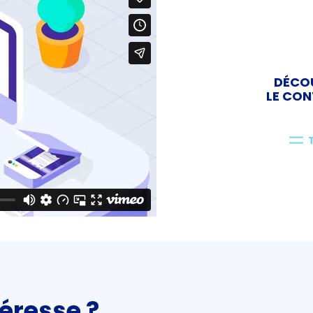
DÉCOU
LE CON
téresse ?