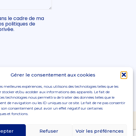
dans le cadre de ma
s politiques de
privée.
Gérer le consentement aux cookies
les meilleures expériences, nous utilisons des technologies telles que les
 stocker et/ou accéder aux informations des appareils. Le fait de
ces technologies nous permettra de traiter des données telles que le
 de navigation ou les ID uniques sur ce site. Le fait de ne pas consentir
r son consentement peut avoir un effet négatif sur certaines
ques et fonctions.
oter
Le cabinet
Actualités
Notre blog
Contact
incipale
epter
Refuser
Voir les préférences