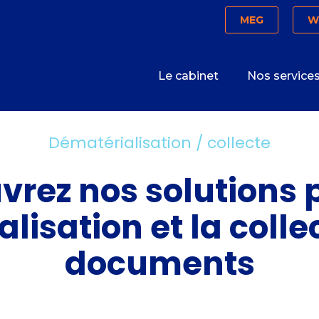
Connexion
MEG
W
Principal
Le cabinet
Nos service
Dématérialisation / collecte
rez nos solutions 
lisation et la colle
documents